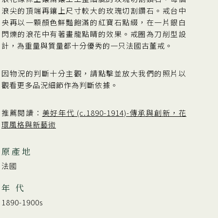
浪尖的頂端再鑲上尺寸較大的玫瑰切割鑽石。戒台中
央再以一顆顏色鮮豔飽滿的紅寶石點綴，在一片銀白
閃爍的浪花中有著畫龍點睛的效果。戒圈為刀削型設
計，為重量與質量都十分優秀的一只法國古董戒。
因物況的判斷十分主觀，請點擊並放大我們的照片以
觀看更多品況細節作為判斷依據。
推薦閱讀：
美好年代 (c.1890-1914)-傳承與創新，花
環風格與新藝術
原產地
法國
年 代
1890-1900s