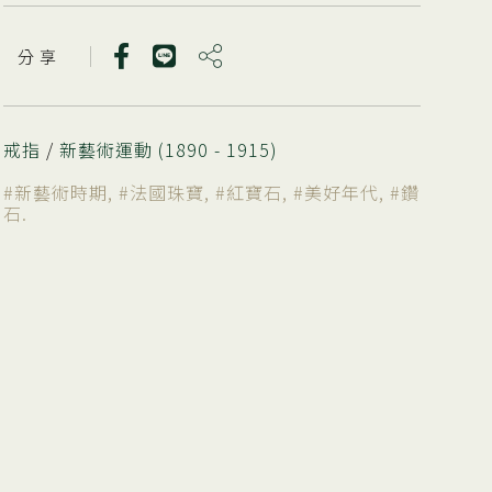
分 享
戒指
/
新藝術運動 (1890 - 1915)
#新藝術時期
,
#法國珠寶
,
#紅寶石
,
#美好年代
,
#鑽
石
.