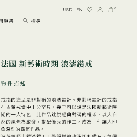
0
USD
EN
問題集
法國 新藝術時期 浪濤鑽戒
物件描述
戒指的造型是非對稱的浪濤設計。非對稱設計的戒指
在古董戒當中十分罕見，幾乎可以說是法國新藝術時
期的一大特色。此作品跳脫經典對稱的框架、以大自
然的線條為啟發，搭配優秀的作工，成為一件讓人印
象深刻的霸氣作品。
浪花線條上鑲滿鑲工工整細膩的玫瑰切割鑽石，每個