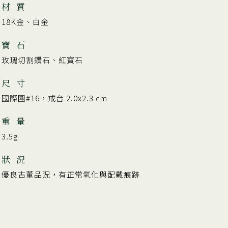
材 質
18K金、白金
寶 石
玫瑰切割鑽石、紅寶石
尺 寸
國際圍#16，戒台 2.0x2.3 cm
重 量
3.5g
狀 況
優良古董品況，有正常氧化與配戴痕跡