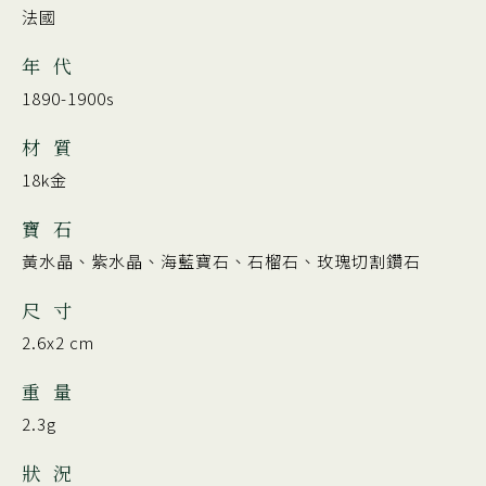
法國
年 代
1890-1900s
材 質
18k金
寶 石
黃水晶、紫水晶、海藍寶石、石榴石、玫瑰切割鑽石
尺 寸
2.6x2 cm
重 量
2.3g
狀 況