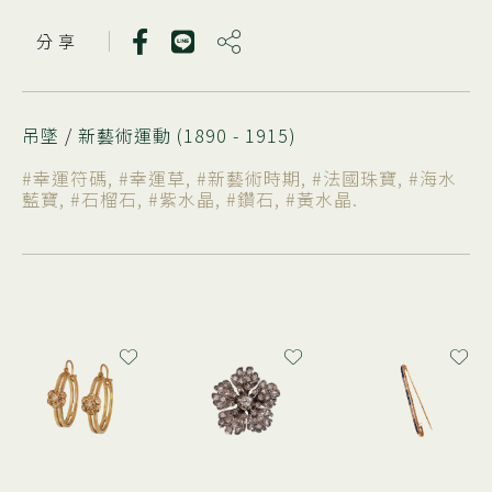
分 享
吊墜
/
新藝術運動 (1890 - 1915)
#幸運符碼
,
#幸運草
,
#新藝術時期
,
#法國珠寶
,
#海水
藍寶
,
#石榴石
,
#紫水晶
,
#鑽石
,
#黃水晶
.