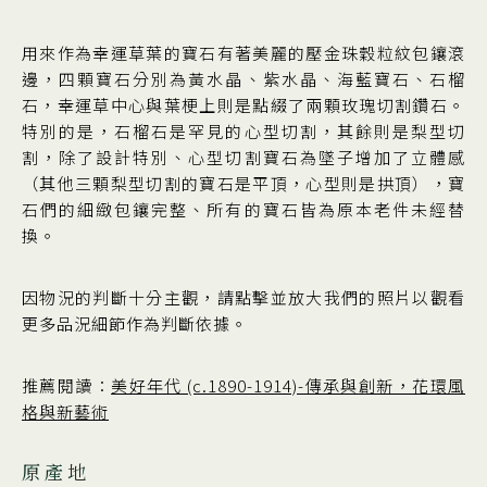
用來作為幸運草葉的寶石有著美麗的壓金珠穀粒紋包鑲滾
邊，四顆寶石分別為黃水晶、紫水晶、海藍寶石、石榴
石，幸運草中心與葉梗上則是點綴了兩顆玫瑰切割鑽石。
特別的是，石榴石是罕見的心型切割，其餘則是梨型切
割，除了設計特別、心型切割寶石為墜子增加了立體感
（其他三顆梨型切割的寶石是平頂，心型則是拱頂），寶
石們的細緻包鑲完整、所有的寶石皆為原本老件未經替
換。
因物況的判斷十分主觀，請點擊並放大我們的照片以觀看
更多品況細節作為判斷依據。
推薦閱讀：
美好年代 (c.1890-1914)-傳承與創新，花環風
格與新藝術
原產地