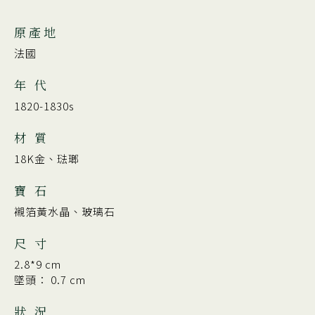
原產地
法國
年 代
1820-1830s
材 質
18K金、琺瑯
寶 石
襯箔黃水晶、玻璃石
尺 寸
2.8*9 cm
墜頭： 0.7 cm
狀 況