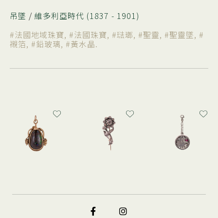
吊墜
/
維多利亞時代 (1837 - 1901)
#法國地域珠寶
,
#法國珠寶
,
#琺瑯
,
#聖靈
,
#聖靈墜
,
#
襯箔
,
#鉛玻璃
,
#黃水晶
.