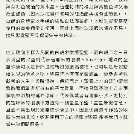
與有紅色襯箔的黃水晶。這種特殊的橘紅與黃雙色澤又稱
為油醋色（如同沙拉當中使用的紅酒醋與橄欖油顏色），
白鴿的身體更以手繪的綠點白珐瑯裝飾。地域珠寶聖靈墜
使用的黃金通常非常薄，因此上面的珐瑯通常保存不易，
這只聖靈墜罕見保留完美的珐瑯。
由天廳向下探入凡間的白鴿象徵著聖靈，而白鴿下方三只
水滴型的吊墜則代表著耶穌的眼淚。Auvergne 地區的聖
靈珠寶可以是新郎送給新娘的結婚禮物，也可以是母說贈
給女兒的傳承之物。聖靈墜不僅僅是裝飾品，更參與著佩
戴者的人生、與時俱進：傳統而言，聖靈上方的延伸環節
象徵著佩戴者所擁有的子女數量，而這只聖靈墜上方有兩
個後來添加的延伸環節，代表佩戴者有兩個小孩。更特別
的是耶穌的眼淚下方還有一個星星吊墜：星星象徵信念，
且並不常出現於聖靈墜珠寶之中，因此也讓這件作品的收
藏性大幅增加。歡迎使用下方的標籤 #聖靈 搜尋我們收藏
當中的相關選品。