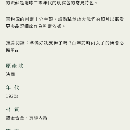
的流蘇是咆哮二零年代的晚宴包的常見特色。
因物況的判斷十分主觀，請點擊並放大我們的照片以觀看
更多品況細節作為判斷依據。
推薦閱讀：
準備好跳支舞了嗎 ?百年前時尚女子的舞會必
備單品
原產地
法國
年 代
1920s
材 質
鍍金合金、真絲內襯