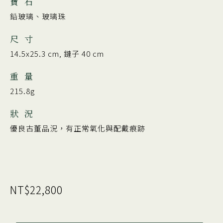
寶 石
鉛玻璃、玻璃珠
尺 寸
14.5x25.3 cm, 鏈子 40 cm
重 量
215.8g
狀 況
優良古董品況，有正常氧化與配戴痕跡
NT$22,800