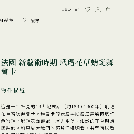
0
USD
EN
問題集
法國 新藝術時期 玳瑁花草蜻蜓舞
會卡
物件描述
這是一件罕見的19世紀末期（約1890-1900年）玳瑁
花草蜻蜓舞會卡。舞會卡的表層與底層是美麗的琥珀
色玳瑁，玳瑁表面鑲嵌一層非常薄、細緻的花草與蜻
蜓裝飾。如果放大我們的照片仔細觀看，甚至可以看