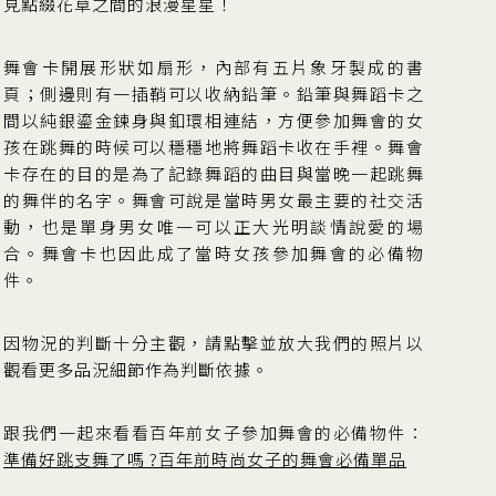
見點綴花草之間的浪漫星星！
舞會卡開展形狀如扇形，內部有五片象牙製成的書
頁；側邊則有一插鞘可以收納鉛筆。鉛筆與舞蹈卡之
間以純銀鎏金鍊身與釦環相連結，方便參加舞會的女
孩在跳舞的時候可以穩穩地將舞蹈卡收在手裡。舞會
卡存在的目的是為了記錄舞蹈的曲目與當晚一起跳舞
的舞伴的名字。舞會可說是當時男女最主要的社交活
動，也是單身男女唯一可以正大光明談情說愛的場
合。舞會卡也因此成了當時女孩參加舞會的必備物
件。
因物況的判斷十分主觀，請點擊並放大我們的照片以
觀看更多品況細節作為判斷依據。
跟我們一起來看看百年前女子參加舞會的必備物件：
準備好跳支舞了嗎 ?百年前時尚女子的舞會必備單品