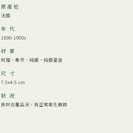
原產地
法國
年 代
1890-1900s
材 質
玳瑁、象牙、純銀、純銀鎏金
尺 寸
7.5x4.5 cm
狀 況
良好古董品況，有正常氧化痕跡