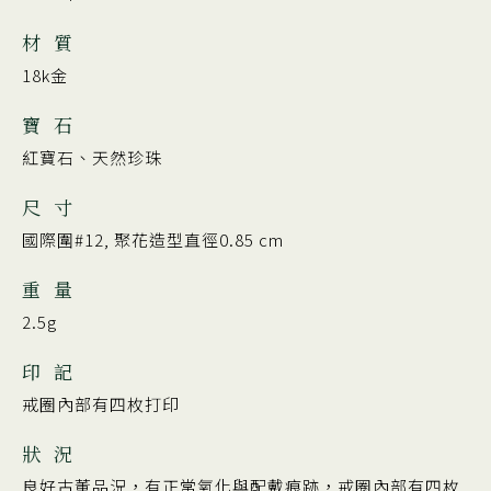
材 質
18k金
寶 石
紅寶石、天然珍珠
尺 寸
國際圍#12, 聚花造型直徑0.85 cm
重 量
2.5g
印 記
戒圈內部有四枚打印
狀 況
良好古董品況，有正常氧化與配戴痕跡，戒圈內部有四枚