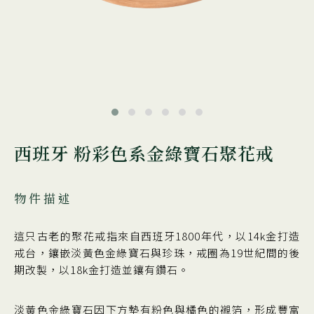
西班牙 粉彩色系金綠寶石聚花戒
物件描述
這只古老的聚花戒指來自西班牙1800年代，以14k金打造
戒台，鑲嵌淡黃色金綠寶石與珍珠，戒圈為19世紀間的後
期改製，以18k金打造並鑲有鑽石。
淡黃色金綠寶石因下方墊有粉色與橘色的襯箔，形成豐富