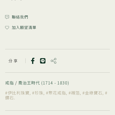
聯絡我們
加入願望清單
分 享
戒指
/
喬治王時代 (1714 - 1830)
#伊比利珠寶
,
#珍珠
,
#聚花戒指
,
#襯箔
,
#金綠寶石
,
#
鑽石
.