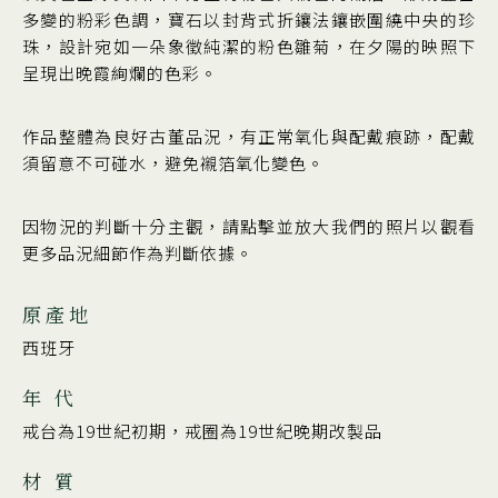
多變的粉彩色調，寶石以封背式折鑲法鑲嵌圍繞中央的珍
珠，設計宛如一朵象徵純潔的粉色雛菊，在夕陽的映照下
呈現出晚霞絢爛的色彩。
作品整體為良好古董品況，有正常氧化與配戴痕跡，配戴
須留意不可碰水，避免襯箔氧化變色。
因物況的判斷十分主觀，請點擊並放大我們的照片以觀看
更多品況細節作為判斷依據。
原產地
西班牙
年 代
戒台為19世紀初期，戒圈為19世紀晚期改製品
材 質