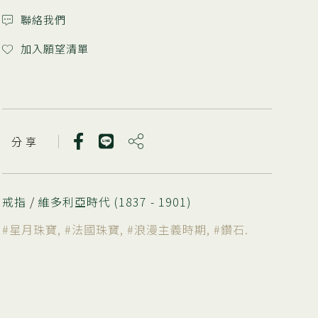
聯絡我們
加入願望清單
分 享
戒指
/
維多利亞時代 (1837 - 1901)
#星月珠寶
,
#法國珠寶
,
#浪漫主義時期
,
#鑽石
.