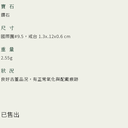
寶 石
鑽石
尺 寸
國際圍#9.5，戒台 1.3x.12x0.6 cm
重 量
2.55g
狀 況
良好古董品況，有正常氧化與配戴痕跡
已售出