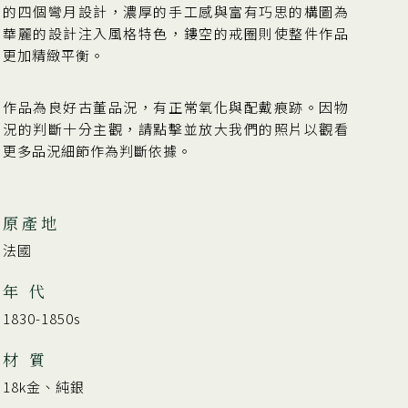
的四個彎月設計，濃厚的手工感與富有巧思的構圖為
華麗的設計注入風格特色，鏤空的戒圈則使整件作品
更加精緻平衡。
作品為良好古董品況，有正常氧化與配戴痕跡。因物
況的判斷十分主觀，請點擊並放大我們的照片以觀看
更多品況細節作為判斷依據。
原產地
法國
年 代
1830-1850s
材 質
18k金、純銀