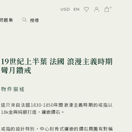
0
USD
EN
問題集
19世紀上半葉 法國 浪漫主義時期
彎月鑽戒
物件描述
這只來自法國1830-1850年間浪漫主義時期的戒指以
18k金與純銀打造，鑲嵌鑽石。
戒指的設計特別，中心封背式鑲嵌的鑽石周圍有對稱