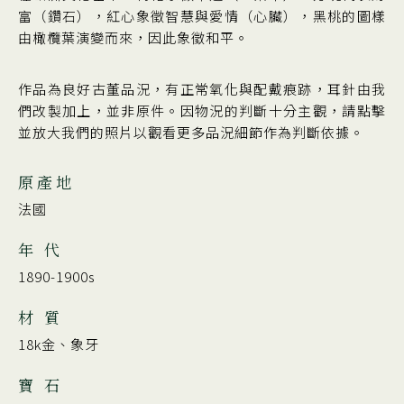
富（鑽石），紅心象徵智慧與愛情（心臟），黑桃的圖樣
由橄欖葉演變而來，因此象徵和平。
作品為良好古董品況，有正常氧化與配戴痕跡，耳針由我
們改製加上，並非原件。因物況的判斷十分主觀，請點擊
並放大我們的照片以觀看更多品況細節作為判斷依據。
原產地
法國
年 代
1890-1900s
材 質
18k金、象牙
寶 石