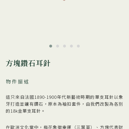
方塊鑽石耳針
物件描述
這只來自法國1890-1900年代新藝術時期的單支耳針以象
牙打造並鑲有鑽石，原本為袖扣套件，由我們改製為各別
的18k金單支耳針。
在歐洲文化當中，梅花象徵幸運（三葉草）、方塊代表財