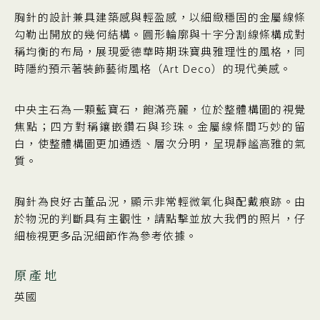
胸針的設計兼具建築感與輕盈感，以細緻穩固的金屬線條
勾勒出開放的幾何結構。圓形輪廓與十字分割線條構成對
稱均衡的布局，展現愛德華時期珠寶典雅理性的風格，同
時隱約預示著裝飾藝術風格（Art Deco）的現代美感。
中央主石為一顆藍寶石，飽滿亮麗，位於整體構圖的視覺
焦點；四方對稱鑲嵌鑽石與珍珠。金屬線條間巧妙的留
白，使整體構圖更加通透、層次分明，呈現靜謐高雅的氣
質。
胸針為良好古董品況，顯示非常輕微氧化與配戴痕跡。由
於物況的判斷具有主觀性，請點擊並放大我們的照片，仔
細檢視更多品況細節作為參考依據。
原產地
英國