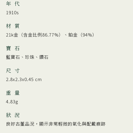
年 代
1910s
材 質
21k金（含金比例86.77%）、鉑金（94%）
寶 石
藍寶石、珍珠、鑽石
尺 寸
2.8x2.3x0.45 cm
重 量
4.83g
狀 況
良好古董品況，顯示非常輕微的氧化與配戴痕跡