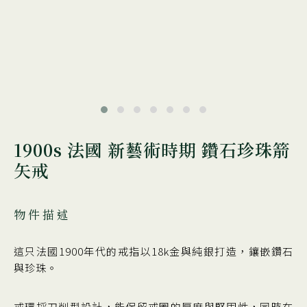
1900s 法國 新藝術時期 鑽石珍珠箭
矢戒
物件描述
這只法國1900年代的戒指以18k金與純銀打造，鑲嵌鑽石
與珍珠。
戒環採刀削型設計，能保留戒圈的厚度與堅固性，同時在