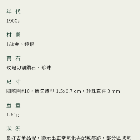
年 代
1900s
材 質
18k金、純銀
寶 石
玫瑰切割鑽石、珍珠
尺 寸
國際圍#10，箭矢造型 1.5x0.7 cm，珍珠直徑 3 mm
重 量
1.61g
狀 況
良好古董品況，顯示出正常氧化與配戴痕跡，部分區域氧