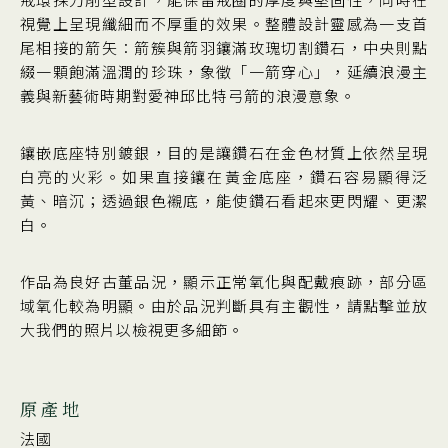
視覺上呈現纖細而不厚重的效果。整體設計靈感為一支首
尾相接的箭矢：箭簇與箭羽鑲滿玫瑰切割鑽石，中央則點
綴一顆飽滿溫潤的珍珠，象徵「一箭穿心」，延續浪漫主
義與新藝術時期對愛神邱比特弓箭的浪漫意象。
鑲嵌底座特別鍍銀，目的是讓鑽石在金色材質上依然呈現
白亮的火彩。如果直接鑲在黃金底座，鑽石容易顯得泛
黃、暗沉；透過銀色襯底，能使鑽石看起來更閃耀、更潔
白。
作品為良好古董品況，顯示正常氧化與配戴痕跡，部分區
域氧化較為明顯。由於品況判斷具有主觀性，請點擊並放
大我們的照片以檢視更多細節。
原產地
法國