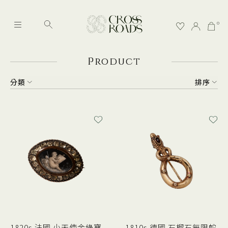
0
P
roduct
分類
排序
1820s 法國 小天使金綠寶
1810s 德國 石榴石無限蛇