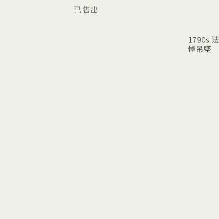
已售出
1790s
悼吊墜