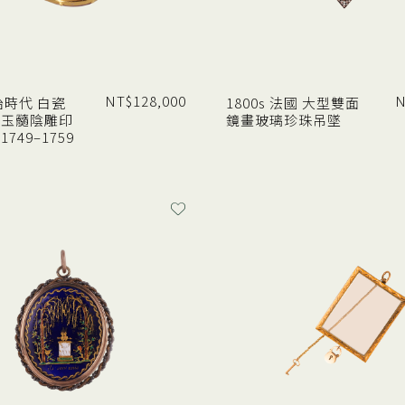
NT$
128,000
N
治時代 白瓷
1800s 法國 大型雙面
紅玉髓陰雕印
鏡畫玻璃珍珠吊墜
749–1759