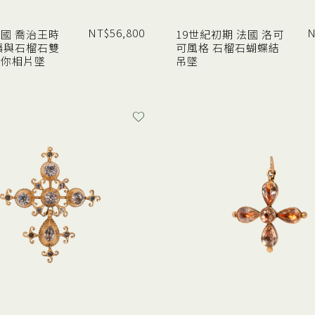
NT$
56,800
N
 英國 喬治王時
19世紀初期 法國 洛可
礦與石榴石雙
可風格 石榴石蝴蝶結
迷你相片墜
吊墜