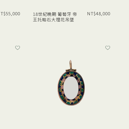
T$
55,000
NT$
48,000
18世紀晚期 葡萄牙 帝
王托帕石大理花吊墜