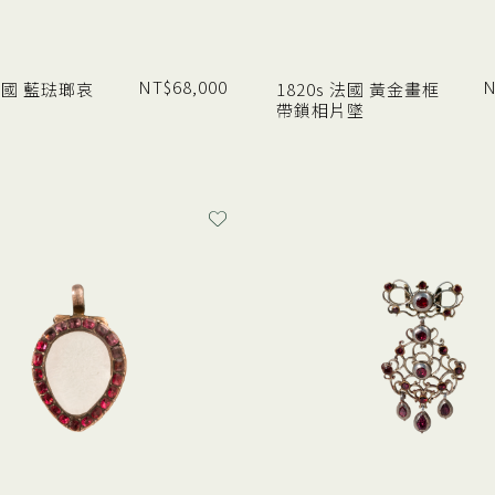
NT$
68,000
N
 法國 藍琺瑯哀
1820s 法國 黃金畫框
帶鎖相片墜