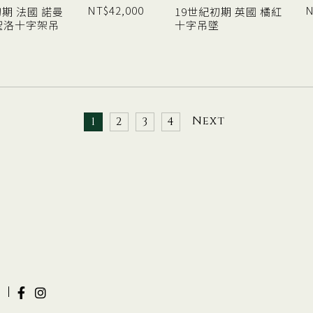
NT$
42,000
N
初期 法國 諾曼
19世紀初期 英國 橘紅
聖洛十字架吊
十字吊墜
Next
1
2
3
4