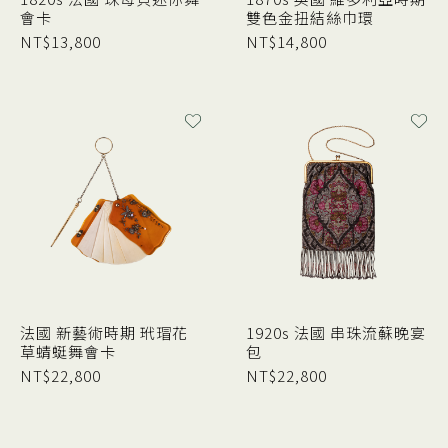
會卡
雙色金扭結絲巾環
NT$
13,800
NT$
14,800
法國 新藝術時期 玳瑁花
1920s 法國 串珠流蘇晚宴
草蜻蜓舞會卡
包
NT$
22,800
NT$
22,800