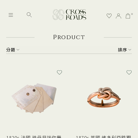
0
P
roduct
分類
排序
1820s 法國 珠母貝迷你舞
1870s 英國 維多利亞時期