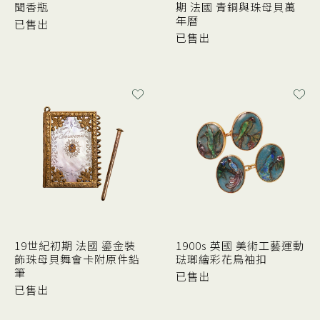
聞香瓶
期 法國 青銅與珠母貝萬
年曆
已售出
已售出
19世紀初期 法國 鎏金裝
1900s 英國 美術工藝運動
飾珠母貝舞會卡附原件鉛
琺瑯繪彩花鳥袖扣
筆
已售出
已售出