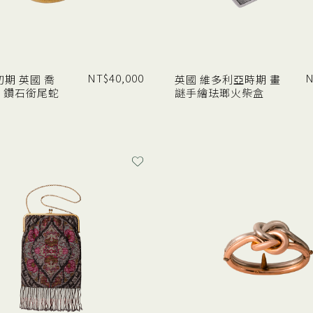
NT$
40,000
N
初期 英國 喬
英國 維多利亞時期 畫
 鑽石銜尾蛇
謎手繪珐瑯火柴盒