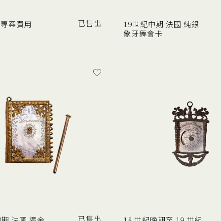
已售出
修專案費用
19世紀中期 法國 純銀
象牙舞會卡
已售出
初期 法國 鎏金
18 世紀晚期至 19 世紀