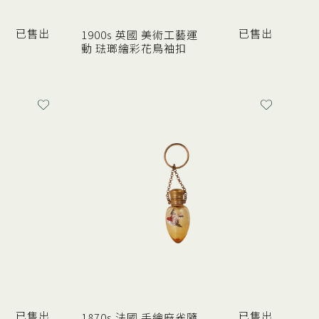
已售出
已售出
1900s 英國 美術工藝運
動 琺瑯繪彩花鳥袖扣
已售出
已售出
1870s 法國 手繪麻雀隨