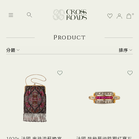
0
P
roduct
分類
排序
1920s 法國 串珠流蘇晚宴
法國 裝飾藝術時期紅寶石