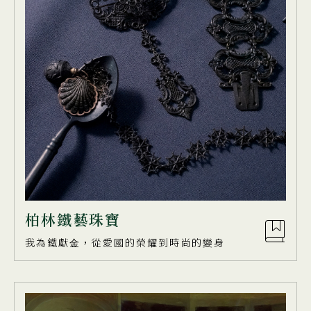
柏林鐵藝珠寶
我為鐵獻⾦，從愛國的榮耀到時尚的變身