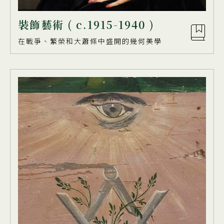
裝飾藝術 ( c.1915-1940 )
在戰爭、繁榮和⼤蕭條中盛開的幾何美學