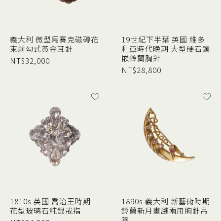
義大利 微型馬賽克磁磚花
19世紀下半葉 英國 維多
束前勾式黃金耳針
利亞時代晚期 大型硬石鑲
嵌鈴蘭胸針
NT$
32,000
NT$
28,800
1810s 英國 喬治王時期
1890s 義大利 新藝術時期
花型玻璃石純銀戒指
鈴蘭新月畫謎兩用胸針吊
墜