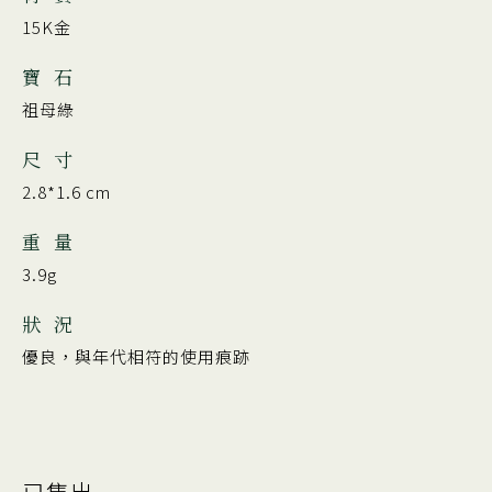
15K金
寶 石
祖母綠
尺 寸
2.8*1.6 cm
重 量
3.9g
狀 況
優良，與年代相符的使用痕跡
已售出