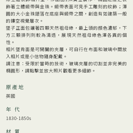
飾著立體緞帶與金珠。緞帶表面可見手工雕刻的紋飾；渾
圓的大小金珠錯落在底座與緞帶之間，創造有如建築一般
的鏤空視覺層次。
墜子正面包鑲著四顆天然祖母綠，最上頭的顏色濃郁，下
方三顆排列則較為清透，展現天然祖母綠色澤各異的個
性。
相片墜背面是可開闔的夾層，可自行在布面和玻璃中間放
入相片或是小信物隨身配戴。
請注意：受限於當時的技術，玻璃夾層的切割並非完美的
橢圓形，請點擊並放大照片觀看更多細節。
原產地
英國
年 代
1830-1850s
材 質