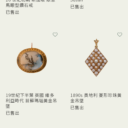
馬眼型鑽石戒
已售出
已售出
19世紀下半葉 英國 維多
1890s 奧地利 菱形珍珠黃
利亞時代 苔蘚瑪瑙黃金吊
金吊墜
墜
已售出
已售出