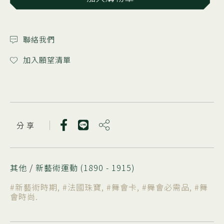
聯絡我們
加入願望清單
分 享
其他
/
新藝術運動 (1890 - 1915)
#新藝術時期
,
#法國珠寶
,
#舞會卡
,
#舞會必需品
,
#舞
會時尚
.