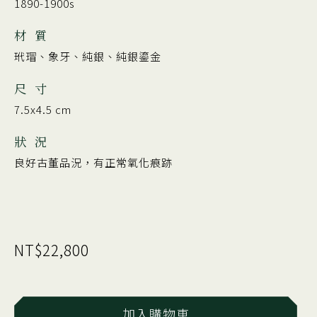
1890-1900s
材 質
玳瑁、象牙、純銀、純銀鎏金
尺 寸
7.5x4.5 cm
狀 況
良好古董品況，有正常氧化痕跡
NT$22,800
加入購物車