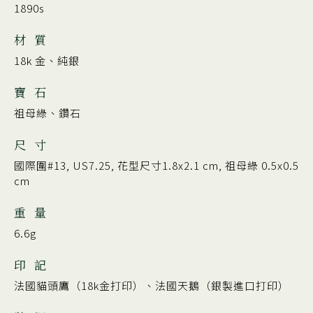
1890s
材 質
18k 金、純銀
寶 石
祖母綠、鑽石
尺 寸
國際圍#13, US7.25, 花型尺寸1.8x2.1 cm, 祖母綠 0.5x0.5
cm
重 量
6.6g
印 記
法國貓頭鷹（18k金打印）、法國天鵝（銀製進口打印）