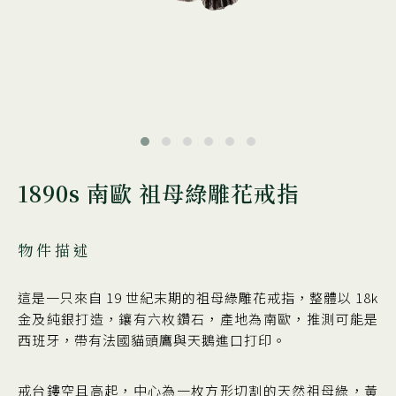
1890s 南歐 祖母綠雕花戒指
物件描述
這是一只來自 19 世紀末期的祖母綠雕花戒指，整體以 18k
金及純銀打造，鑲有六枚鑽石，產地為南歐，推測可能是
西班牙，帶有法國貓頭鷹與天鵝進口打印。
戒台鏤空且高起，中心為一枚方形切割的天然祖母綠，黃