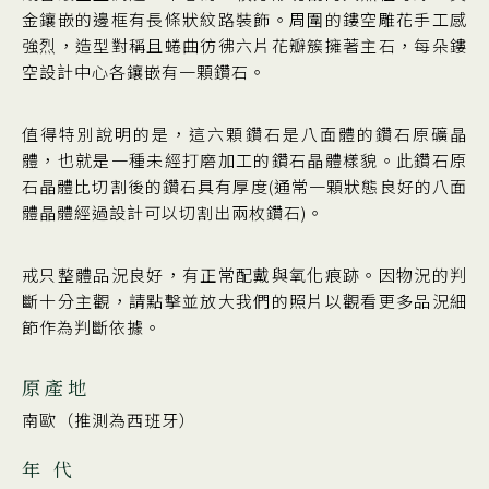
金鑲嵌的邊框有長條狀紋路裝飾。周圍的鏤空雕花手工感
強烈，造型對稱且蜷曲彷彿六片花瓣簇擁著主石，每朵鏤
空設計中心各鑲嵌有一顆鑽石。
值得特別說明的是，這六顆鑽石是八面體的鑽石原礦晶
體，也就是一種未經打磨加工的鑽石晶體樣貌。此鑽石原
石晶體比切割後的鑽石具有厚度(通常一顆狀態良好的八面
體晶體經過設計可以切割出兩枚鑽石)。
戒只整體品況良好，有正常配戴與氧化痕跡。因物況的判
斷十分主觀，請點擊並放大我們的照片以觀看更多品況細
節作為判斷依據。
原產地
南歐（推測為西班牙）
年 代