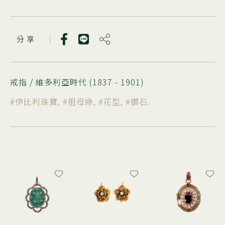
分 享
戒指
/
維多利亞時代 (1837 - 1901)
#伊比利珠寶
,
#祖母綠
,
#花型
,
#鑽石
.