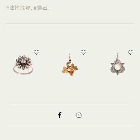
#法國珠寶
,
#鑽石
.