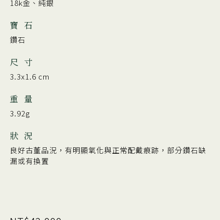
18k金、純銀
寶 石
鑽石
尺 寸
3.3x1.6 cm
重 量
3.92g
狀 況
良好古董品況，有明顯氧化與正常配戴痕跡，部分鑽石缺
漏或有換置