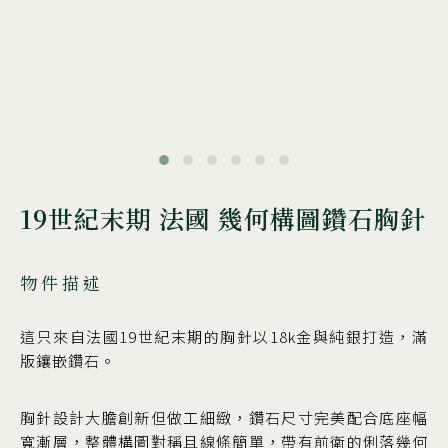
19世紀末期 法國 幾何構圖鑽石胸針
物件描述
這只來自法國19世紀末期的胸針以18k金與純銀打造，滿
版鑲嵌鑽石。
胸針設計大膽創新但做工細緻，鑽石尺寸完美配合底座幅
寬漸層，整體構圖對稱且線條簡單，帶有前衛的俐落幾何