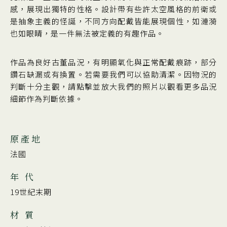
感，展現出獨特的性格。設計帶有些許太空風格的前衛或
是抽象主義的怪誕，不同方向配戴皆能展現個性，如漣漪
也如眼睛，是一件無法被定義的有趣作品。
作品為良好古董品況，有明顯氧化與正常配戴痕跡，部分
鑽石缺漏或有換置。若需要我們可以協助清潔。因物況的
判斷十分主觀，請點擊並放大我們的照片以觀看更多品況
細節作為判斷依據。
原產地
法國
年 代
19世紀末期
材 質