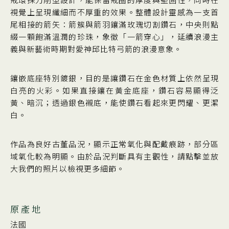
視覺上呈現纖細而不厚重的效果。整體設計靈感為一支首
尾相接的箭矢：箭簇與箭羽鑲滿玫瑰切割鑽石，中央則點
綴一顆飽滿溫潤的珍珠，象徵「一箭穿心」，延續浪漫主
義與新藝術時期對愛神邱比特弓箭的浪漫意象。
鑲嵌底座特別鍍銀，目的是讓鑽石在金色材質上依然呈現
白亮的火彩。如果直接鑲在黃金底座，鑽石容易顯得泛
黃、暗沉；透過銀色襯底，能使鑽石看起來更閃耀、更潔
白。
作品為良好古董品況，顯示正常氧化與配戴痕跡，部分區
域氧化較為明顯。由於品況判斷具有主觀性，請點擊並放
大我們的照片以檢視更多細節。
原產地
法國