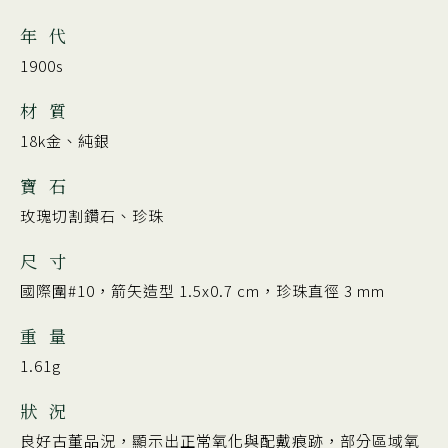
年 代
1900s
材 質
18k金、純銀
寶 石
玫瑰切割鑽石、珍珠
尺 寸
國際圍#10，箭矢造型 1.5x0.7 cm，珍珠直徑 3 mm
重 量
1.61g
狀 況
良好古董品況，顯示出正常氧化與配戴痕跡，部分區域氧