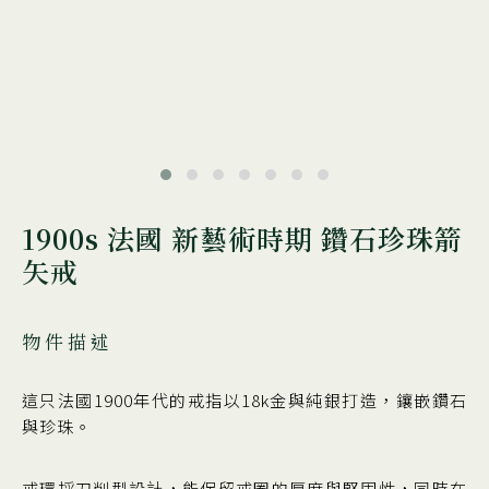
1900s 法國 新藝術時期 鑽石珍珠箭
矢戒
物件描述
這只法國1900年代的戒指以18k金與純銀打造，鑲嵌鑽石
與珍珠。
戒環採刀削型設計，能保留戒圈的厚度與堅固性，同時在