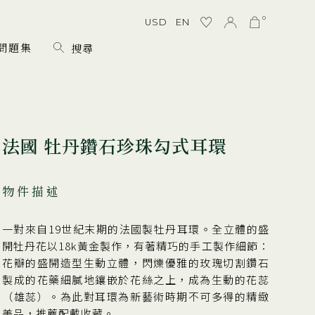
0
USD
EN
問題集
法國 牡丹鑽石珍珠勾式耳環
物件描述
一對來自19世紀末期的法國製牡丹耳環。全立體的盛
開牡丹花以18k黃金製作，有著精巧的手工製作細節：
花瓣的盛開造型生動立體，閃爍優雅的玫瑰切割鑽石
製成的花藥細膩地鑲嵌於花絲之上，成為生動的花蕊
（雄蕊）。為此對耳環為新藝術時期不可多得的精緻
美品，推薦配戴收藏。