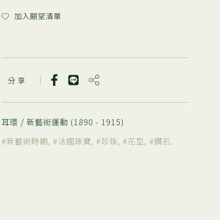
加入願望清單
分 享
耳環
/
新藝術運動 (1890 - 1915)
#新藝術時期
,
#法國珠寶
,
#珍珠
,
#花型
,
#鑽石
.