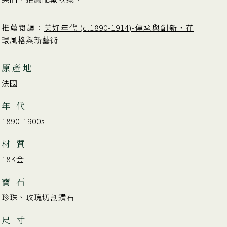
推薦閱讀：
美好年代 (c.1890-1914)-傳承與創新，花
環風格與新藝術
原產地
法國
年 代
1890-1900s
材 質
18K金
寶 石
珍珠、玫瑰切割鑽石
尺 寸