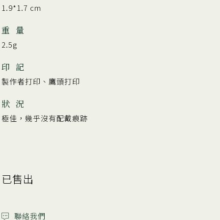
1.9*1.7 cm
重 量
2.5g
印 記
製作者打印、鷹頭打印
狀 況
極佳，幾乎沒有配戴痕跡
已售出
聯絡我們