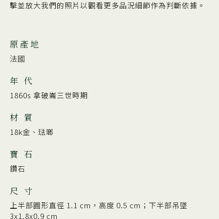
擊並放大我們的照片以觀看更多品況細節作為判斷依據。
原產地
法國
年 代
1860s 拿破崙三世時期
材 質
18k金、琺瑯
寶 石
鑽石
尺 寸
上半部圓形直徑 1.1 cm，高度 0.5 cm；下半部吊墜
3x1.8x0.9 cm