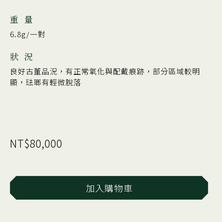
重 量
6.8g/一對
狀 況
良好古董品況，有正常氧化與配戴痕跡，部分區域較明
顯，琺瑯有輕微脫落
NT$80,000
加入購物車