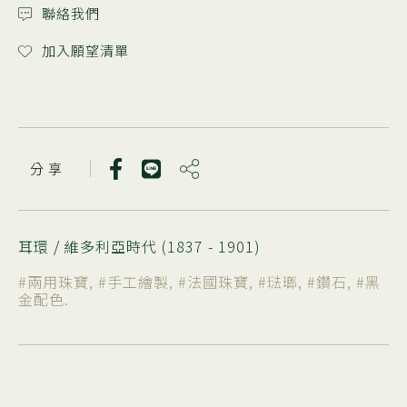
聯絡我們
加入願望清單
分 享
耳環
/
維多利亞時代 (1837 - 1901)
#兩用珠寶
,
#手工繪製
,
#法國珠寶
,
#琺瑯
,
#鑽石
,
#黑
金配色
.