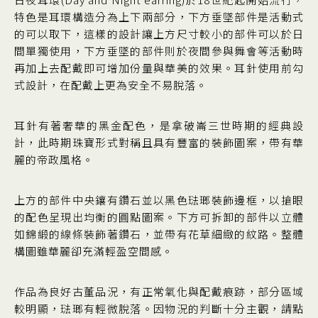
特色是耳環構造分為上下兩部分，下方垂墜部件是活動式
的可以取下，這樣的設計讓上方尺寸較小的部件可以於日
間單獨使用，下方垂墜的部件則於夜間參與舞會等活動時
再加上去配戴即可增加份量與華美的效果。耳針使用前勾
式設計，在配戴上更為安全不易脫落。
耳針有著奢華的黑金配色，是拿破崙三世時期的經典設
計，此時期珠寶形式對稱且具有豐富的裝飾圖案，帶有華
麗的帝政風格。
上方的部件中央鑲有鑽石並以黑色琺瑯裝飾邊框，以搶眼
的配色呈現出均衡的圓點圖案。下方可拆卸的部件以立體
如錦緞的線條裝飾著鑽石，並帶有花草細緻的紋路。整體
構圖雖華麗卻充滿輕盈空間感。
作品為良好古董品況，有正常氧化與配戴痕跡，部分區域
較明顯，琺瑯有輕微脫落。因物況的判斷十分主觀，請點