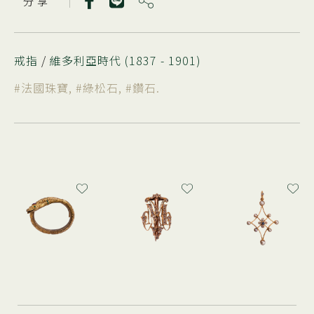
分 享
戒指
/
維多利亞時代 (1837 - 1901)
#法國珠寶
,
#綠松石
,
#鑽石
.