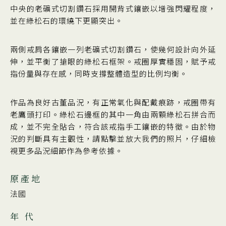
中央的老礦式切割鑽石採用開背式鑲嵌以增強閃耀程度，
並在綠松石的環繞下更顯突出。
兩側戒肩各鑲嵌一列老礦式切割鑽石，使幾何設計向外延
伸，並平衡了搶眼的綠松石框架。戒圈厚實穩固，賦予戒
指份量與存在感，同時支撐整體造型的比例均衡。
作品為良好古董品況，有正常氧化與配戴痕跡，戒圈帶有
老鷹頭打印。綠松石邊框的其中一角由兩顆綠松石拼合而
成，並不完全貼合，符合該戒指手工鑲嵌的特徵。由於物
況的判斷具有主觀性，請點擊並放大我們的照片，仔細檢
視更多品況細節作為參考依據。
原產地
法國
年 代