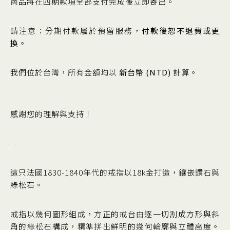
商品將在四期款項全部支付完成後立即寄出。
請注意：分期付款屬於預留服務，
付款後恕不退費或更
換
。
我們位於台灣，所有金額均以
新台幣 (NTD)
計算。
感謝您的理解與支持！
--
這只法國1830-1840年代的戒指以18k金打造，鑲嵌鑽石與
綠松石。
戒指以幾何圖形組成，方正的戒台由逐一切割成方形與斜
角的綠松石構成，精準拼出鮮明的幾何輪廓與立體高度。