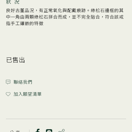
狀 況
良好古董品況，有正常氧化與配戴痕跡。綠松石邊框的其
中一角由兩顆綠松石拼合而成，並不完全貼合，符合該戒
指手工鑲嵌的特徵
已售出
聯絡我們
加入願望清單