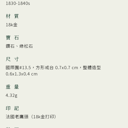
1830-1840s
材 質
18k金
寶 石
鑽石、綠松石
尺 寸
國際圍#13.5，方形戒台 0.7x0.7 cm，整體造型
0.6x1.3x0.4 cm
重 量
4.32g
印 記
法國老鷹頭（18k金打印）