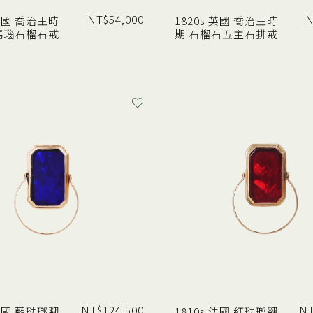
NT$
54,000
N
 英國 喬治王時
1820s 英國 喬治王時
瑪瑙石榴石戒
期 石榴石五主石排戒
NT$
124,500
N
 法國 藍琺瑯翻
1810s 法國 紅琺瑯翻