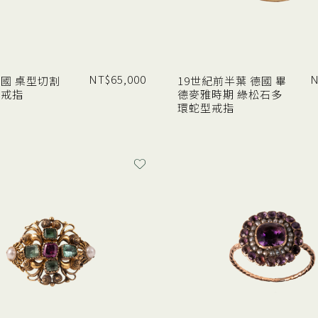
NT$
65,000
N
 法國 桌型切割
19世紀前半葉 德國 畢
花戒指
德麥雅時期 綠松石多
環蛇型戒指