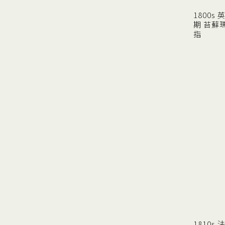
1800s
期 苔蘚
指
1810s