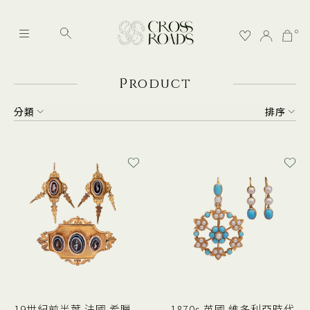
0
P
roduct
分類
排序
19世紀前半葉 法國 希臘
1870s 英國 維多利亞時代