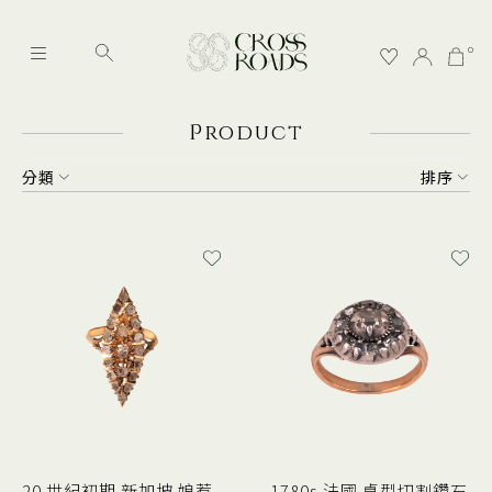
0
P
roduct
分類
排序
20 世紀初期 新加坡 娘惹
1780s 法國 桌型切割鑽石